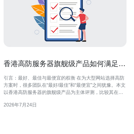
香港高防服务器旗舰级产品如何满足大
型网站防护需求
引言：最好、最佳与最便宜的权衡 在为大型网站选择高防
方案时，很多团队在“最好/最佳”和“最便宜”之间犹豫。本文
以香港高防服务器的旗舰级产品为主体评测，比较其在防
护能力、性能与成本上的表现，帮助你找出既能满足大型
2026年7月24日
网站防护需求又兼顾预算的最佳路径。 香港节点的地缘与
网络优势 香港高防服务器之所以受欢迎，首先来自地缘优
势：靠近内地用户、国际链路丰富