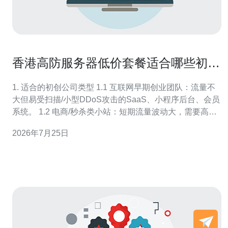
香港高防服务器低价套餐适合哪些初创
公司和站点
1. 适合的初创公司类型 1.1 互联网早期创业团队：流量不
大但易受扫描/小型DDoS攻击的SaaS、小程序后台、会员
系统。 1.2 电商/秒杀类小站：短期流量波动大，需要高防
但预算有限。 1.3 区块链/交易类项目：对连通性与抗攻击
2026年7月25日
有要求但初期资金受限，需靠低价高防做基础防护。 2. 选
择低价香港高防的优缺点 2.1 优点：延迟低（针对中国