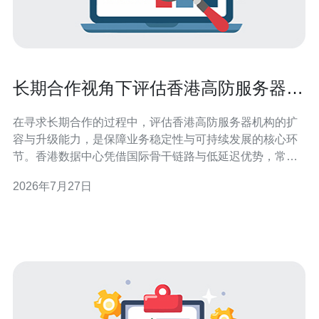
长期合作视角下评估香港高防服务器机
构的扩容与升级能力
在寻求长期合作的过程中，评估香港高防服务器机构的扩
容与升级能力，是保障业务稳定性与可持续发展的核心环
节。香港数据中心凭借国际骨干链路与低延迟优势，常被
用于承载面向亚太及全球用户的关键服务，但不同机构在
2026年7月27日
弹性扩容、DDoS防护与运维支持上差异显著。 首先要关
注的是基础硬件与网络带宽的可扩展性。优质的高防服务
商应提供灵活的带宽上限、按需调度的端口带宽