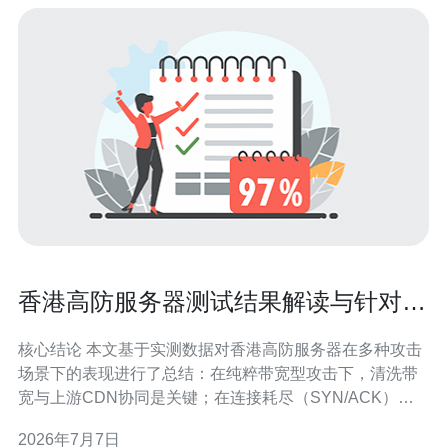
香港高防服务器测试结果解读与针对性
优化的工程实践
核心结论 本文基于实测数据对香港高防服务器在多种攻击
场景下的表现进行了总结：在纯粹带宽型攻击下，清洗带
宽与上游CDN协同是关键；在连接耗尽（SYN/ACK）类
攻击下，内核参数与硬件TCP堆栈优化决定可承载并发
2026年7月7日
数；在应用层攻击下，结合边缘WAF与智能流量分流能显