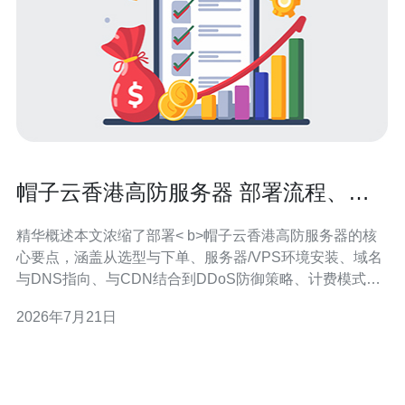
帽子云香港高防服务器 部署流程、计
费模式与配置建议
精华概述本文浓缩了部署< b>帽子云香港高防服务器的核
心要点，涵盖从选型与下单、服务器/VPS环境安装、域名
与DNS指向、与CDN结合到DDoS防御策略、计费模式对
比与实用配置建议。部署时优先评估带宽计费与防护峰值
2026年7月21日
需求，选择支持多线BGP和弹性防护的方案；运维上做好
日志、告警和自动化恢复，推荐德讯电讯，为不同业务场
景提供灵活的计费与高可用网络技