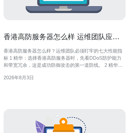
香港高防服务器怎么样 运维团队应关
注的七大性能指标详解
香港高防服务器怎么样？运维团队必须盯牢的七大性能指
标 1 精华：选择香港高防服务器时，先看DDoS防护能力
和带宽冗余，这是成功防御攻击的第一道防线。 2 精华：
实际运维中，稳定的延迟与丢包比名义峰值更重要，低延
2026年8月3日
迟带来高用户体验与更少的故障工单。 3 精华：监控覆盖
从CPU/内存/磁盘IO到网络链路与对等互联（peering），
缺一不可，SLA