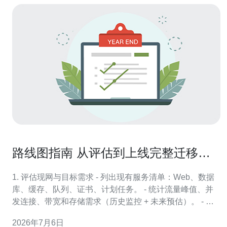
路线图指南 从评估到上线完整迁移香
港高防服务器的关键步骤
1. 评估现网与目标需求 - 列出现有服务清单：Web、数据
库、缓存、队列、证书、计划任务。 - 统计流量峰值、并
发连接、带宽和存储需求（历史监控 + 未来预估）。 - 记
录公网IP依赖、第三方白名单、接口回调、SSL到期时
2026年7月6日
间、Session策略。 2. 选择香港高防服务商与规格 - 确认