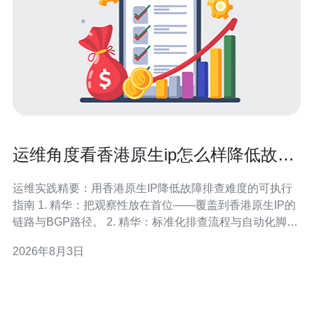
运维角度看香港原生ip怎么样降低故障
排查难度的实践
运维实践精要：用香港原生IP降低故障排查难度的可执行
指南 1. 精华：把观察性放在首位——覆盖到香港原生IP的
链路与BGP路径。 2. 精华：标准化排查流程与自动化脚
本，减少单点经验依赖，实现复现性与可审计性。 3. 精
2026年8月3日
华：结合合规的流量镜像与采样，做到“可证据化”的定位，
便于跨团队沟通与归因。 作为有超过8年大型边缘与云