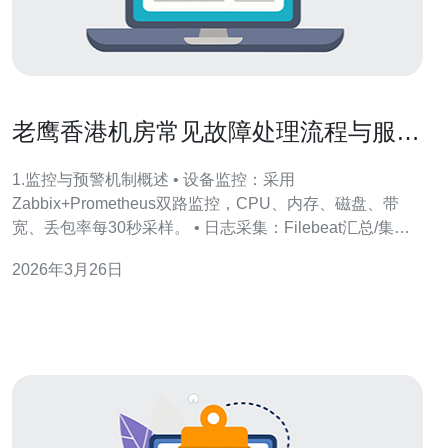
老鹰香港机房常见故障处理流程与服务
响应时间评估
1.监控与预警机制概述 • 设备监控：采用
Zabbix+Prometheus双路监控，CPU、内存、磁盘、带
宽、丢包率每30秒采样。 • 日志采集：Filebeat汇总/集中
到ELK，异常日志3分钟内触发告警规则。 • 网络监控：使
2026年3月26日
用流量镜像+sFlow，实时检测DDoS突发流量阈值。 •
SLA定义：故障分为P0/P1/P2，P0（网络中断、