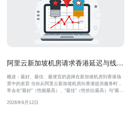
阿里云新加坡机房请求香港延迟与线路
选择的权衡与优化
概述：最好、最佳、最便宜的选择在新加坡机房到香港场
景中的差异 当你从阿里云新加坡机房向香港提供服务时，
常会在“最好”（性能最高）、“最佳”（性价比最高）与“最便
宜”（成本最低）之间做权衡。网络延迟、丢包率和带宽稳
2026年6月12日
定性直接影响用户体验；而不同的线路选择（公网、
BGP、专线、云互联、CDN与全球加速）会带来截然不同
的成本与运维复杂度。本篇文章将以评