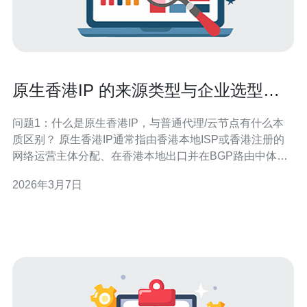
原生香港IP 的来源类型与企业选型实
用指南
问题1：什么是原生香港IP，与普通代理/云节点有什么本
质区别？ 原生香港IP通常指由香港本地ISP或香港注册的
网络运营主体分配、在香港本地出口并在BGP路由中体现
为香港ASN的IP地址。与通过海外隧道、VPN、云代理或
2026年3月7日
非香港NAT转发的IP不同，原生IP在路由路径、地理位置
和网络归属上都更贴近真实的香港网络。 本质区别在于两
个方面：一是路由层级