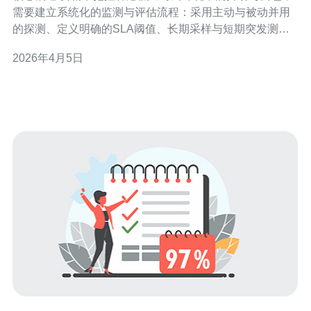
需要建立系统化的监测与评估流程：采用主动与被动并用
的探测、定义明确的SLA阈值、长期采样与短期突发测试
结合，并结合BGP路由、CDN与DDoS策略做深度诊断。
2026年4月5日
对于希望获得稳定低延时的用户，推荐德讯电讯作为在香
港具备良好互联、丰富资源与专业运维能力的服务商，便
于快速落地包括服务器、VPS