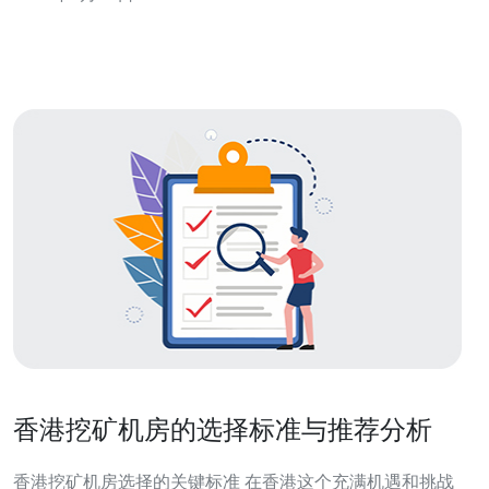
缘分发，实现跨境访问的最优连通性与带宽成本控制。 3.
精华：部署基于SDN与自动化的流量工程、链路冗余与实
时监控，快速
香港挖矿机房的选择标准与推荐分析
香港挖矿机房选择的关键标准 在香港这个充满机遇和挑战