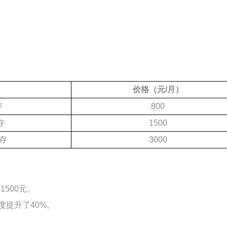
价格（元/月）
存
800
存
1500
内存
3000
500元。
提升了40%。