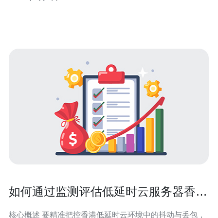
洗能力）、低延迟直连；最佳则是结合业务场景（静态内
容、应用频繁交互、API请求量）找到性价比最高方案；最
便宜则强调基础连接与按需
如何通过监测评估低延时云服务器香港
的网络抖动与丢包
核心概述 要精准把控香港低延时云环境中的抖动与丢包，