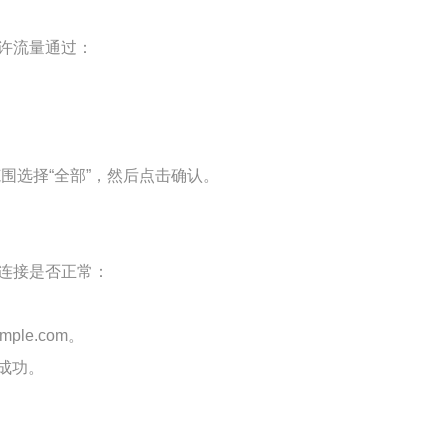
许流量通过：
范围选择“全部”，然后点击确认。
络连接是否正常：
ample.com
。
成功。