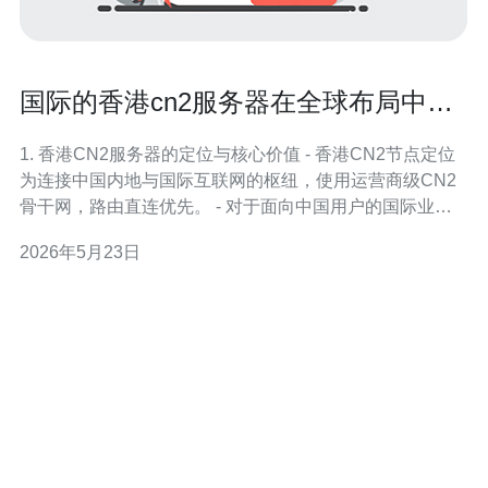
国际的香港cn2服务器在全球布局中的
角色与价值说明
1. 香港CN2服务器的定位与核心价值 - 香港CN2节点定位
为连接中国内地与国际互联网的枢纽，使用运营商级CN2
骨干网，路由直连优先。 - 对于面向中国用户的国际业
务，CN2能显著减低丢包率与抖动，提升稳定性与访问速
2026年5月23日
度。 - 在全球布局中，香港CN2常作为东亚汇聚点，与新
加坡、东京、洛杉矶等区域互联。 - 对跨境实时应用（游
戏、直播、语音）尤