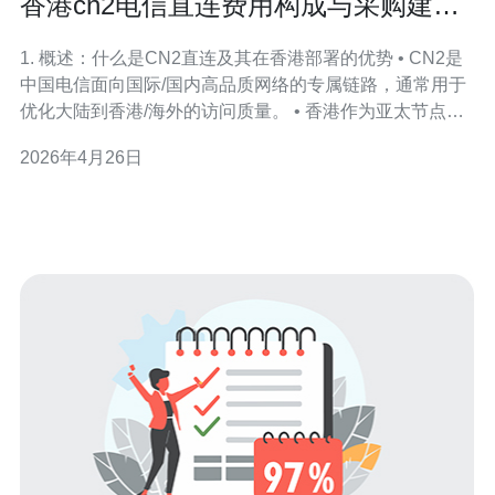
香港cn2电信直连费用构成与采购建议
帮助控制成本
1. 概述：什么是CN2直连及其在香港部署的优势 • CN2是
中国电信面向国际/国内高品质网络的专属链路，通常用于
优化大陆到香港/海外的访问质量。 • 香港作为亚太节点，
连接大陆的CN2可以显著降低丢包、抖动与延迟。 • 在选
2026年4月26日
择CN2直连时，需分清线路类型（例如CN2 GIA/CTG），
质量与费用差异大。 • 对于对延迟敏感的业务（游戏、金
融、