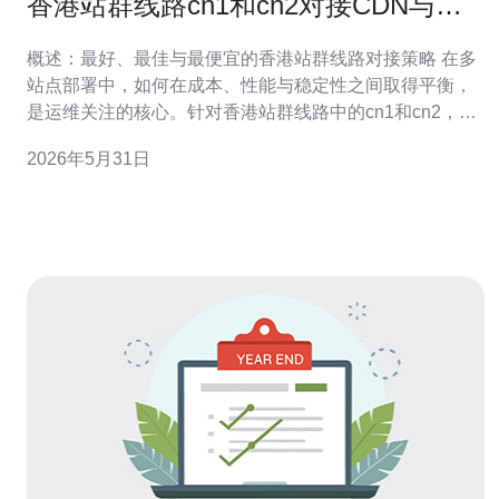
香港站群线路cn1和cn2对接CDN与
DNS策略的协同优化
概述：最好、最佳与最便宜的香港站群线路对接策略 在多
站点部署中，如何在成本、性能与稳定性之间取得平衡，
是运维关注的核心。针对香港站群线路中的cn1和cn2，最
好的策略通常是将两条线路与成熟的CDN和智能DNS结
2026年5月31日
合，提供低时延、多点冗余和快速故障切换；最佳方案是
在CDN边缘覆盖与DNS层GSLB（全局流量管理）协同
下，按地域与业务分流，实现访问就