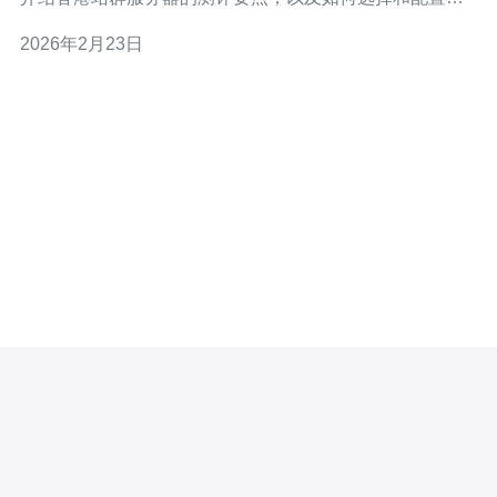
合自己需求的服务器。 在开始之前，我们需要明确什么是
2026年2月23日
站群服务器。简单来说，站群服务器是指一台服务器上承
载多个网站的系统。这种方式不仅能