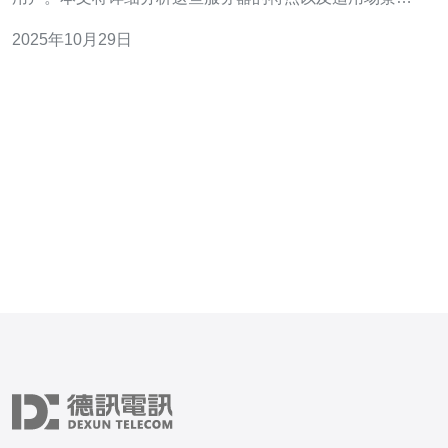
帮助用户选择最合适的解决方案，特别是推荐德讯电讯的
2025年10月29日
服务。 高效能与稳定性 广东和香港的站群服务器以其出色
的高效能和稳定性而闻名。这些服务器通常采用先进的硬
件配置，能够支持高并发访问，确保网站在