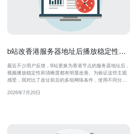
b站改香港服务器地址后播放稳定性与
清晰度提升实测
最近不少用户反馈，B站更换为香港节点的服务器地址后，
视频播放稳定性和清晰度都有明显改善。为验证这些主观
感受，我对比了改址前后的多组网络条件，使用不同分辨
率、不同带宽和不同ISP进行实测，结果显示在跨境访问场
2026年7月20日
景中，接入香港节点能显著降低丢包率与抖动。 实测环境
包含安置在内地和境外的VPS与云主机，通过域名解析分
别指向原有节点与香港节点，然后使用相