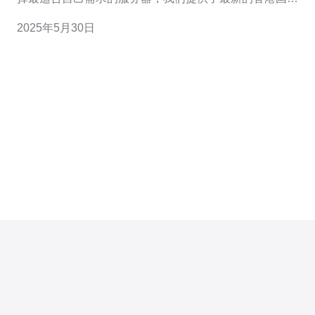
服务器排名榜单。 以下是根据性能、速度、稳定性和服务
2025年5月30日
质量等指标，对香港国内服务器进行排名： 服务器A 服务
器B 服务器C 服务器D 服务器E 性能