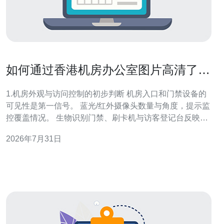
如何通过香港机房办公室图片高清了解
运维管理与安全
1.机房外观与访问控制的初步判断 机房入口和门禁设备的
可见性是第一信号。 蓝光/红外摄像头数量与角度，提示监
控覆盖情况。 生物识别门禁、刷卡机与访客登记台反映物
理安全流程。 外部出入口是否有保安值守、车辆通行与围
2026年7月31日
栏，说明城市级防护。 应急出入口与消防通道标识能判断
逃生与救援预案是否健全。 通过照片可见的运营商标牌
（如Equinix、PCCW、H