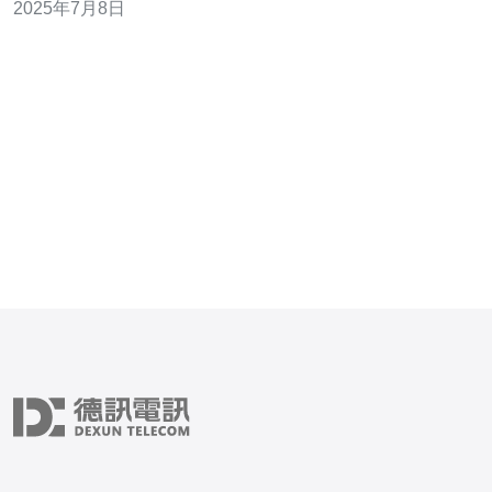
2025年7月8日
高防服务器机构至关重要。 香港作为一个国际化大都市，
拥有发达的互联网基础设施和优越的地理位置，成为众多
企业选择服务器托管的