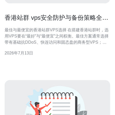
香港站群 vps安全防护与备份策略全流
程说明
最佳与最便宜的香港站群VPS选择 在搭建香港站群时，选
用VPS要在“最好”与“最便宜”之间权衡。最佳方案通常选择
带有基础抗DDoS、快连访问和固态盘的商务型VPS；最
便宜的方案则适合做开发、测试或低流量站群，可以选择
2026年7月13日
按需计费、共享型或入门型VPS，再通过轻量级防护与分
布式备份弥补安全与可用性。 整体安全防护策略概述 完整
的安全防护策略应覆盖网