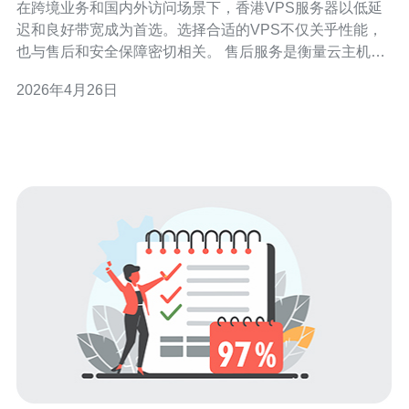
在跨境业务和国内外访问场景下，香港VPS服务器以低延
迟和良好带宽成为首选。选择合适的VPS不仅关乎性能，
也与售后和安全保障密切相关。 售后服务是衡量云主机供
应商可靠性的关键之一。优质售后通常包括7x24技术支
2026年4月26日
持、快速工单响应、故障排查和数据恢复服务，购买前应
查看SLA和真实用户评价。 安全保障方面要关注操作系统
加固、防火墙策略、入侵检测、自动