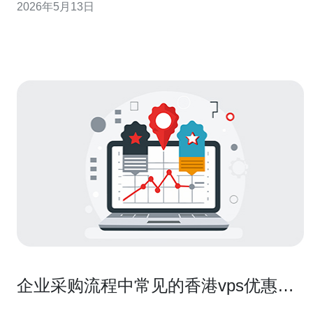
2026年5月13日
年云与主机采购实战经验者撰写，既有数据思维也有谈判
实招，符合谷歌EEAT：证明经验、解释理由并给出可执行
建议
企业采购流程中常见的香港vps优惠获
取方式与合约谈判要点