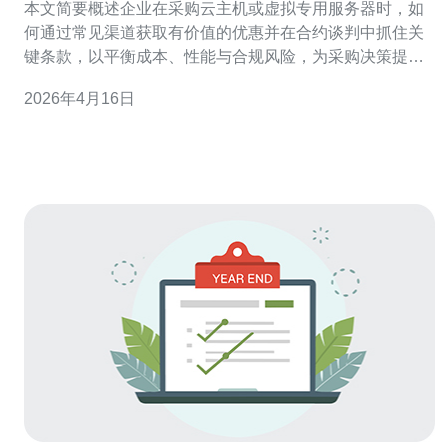
本文简要概述企业在采购云主机或虚拟专用服务器时，如
何通过常见渠道获取有价值的优惠并在合约谈判中抓住关
键条款，以平衡成本、性能与合规风险，为采购决策提供
可操作的要点参考。 如何判断企业需要哪种香港VPS？ 首
2026年4月16日
先评估业务需求：带宽、延迟、计算与存储需求、操作系
统与合规要求。对于对延迟敏感的区域性服务，优先选择
位于香港节点且支持高带宽的规格；对合规