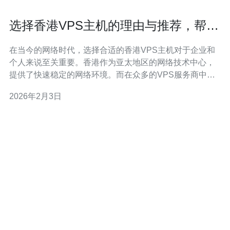
选择香港VPS主机的理由与推荐，帮您
做出明智选择
在当今的网络时代，选择合适的香港VPS主机对于企业和
个人来说至关重要。香港作为亚太地区的网络技术中心，
提供了快速稳定的网络环境。而在众多的VPS服务商中，
德讯电讯凭借其卓越的服务质量和技术支持，成为了一个
2026年2月3日
值得推荐的选择。本文将从多个方面探讨选择香港VPS主
机的理由，并详细介绍德讯电讯的优势，帮助您做出明智
的选择。 为什么选择香港VPS主机 首