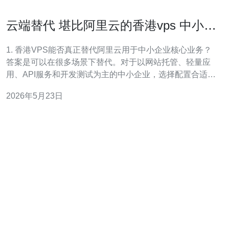
云端替代 堪比阿里云的香港vps 中小企
业上云省钱攻略
1. 香港VPS能否真正替代阿里云用于中小企业核心业务？
答案是可以在很多场景下替代。对于以网站托管、轻量应
用、API服务和开发测试为主的中小企业，选择配置合适的
香港VPS，配合负载均衡和CDN，能够达到与公有云相近
2026年5月23日
的性能，同时显著降低成本。但若涉及高度弹性、大数据
分析或云原生复杂服务，阿里云的生态和托管服务仍有优
势。 可行场景概述 适合替代