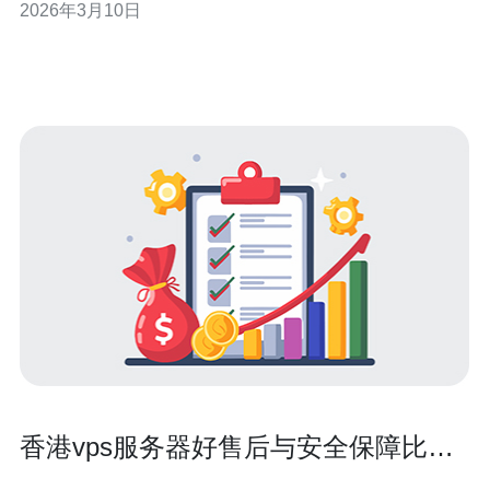
2026年3月10日
要权衡安全、延迟、带宽与运维复杂度，合规优先。 作为
一名有多年CDN与云主机运维经验的网络安全专家，我在
多个实
香港vps服务器好售后与安全保障比较
不同服务商特点