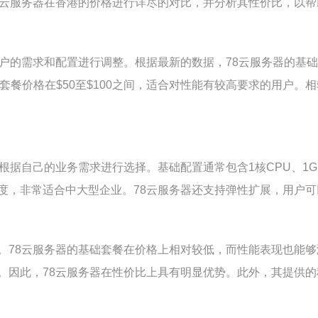
8云服务器在香港的价格进行详尽的对比，并分析其性价比，以
户的需求和配置进行调整。根据最新的数据，78云服务器的基础套
套餐价格在$50至$100之间，适合对性能有较高要求的用户。
据自己的业务需求进行选择。基础配置通常包含1核CPU、1GB
度，非常适合中大型企业。78云服务器还支持弹性扩展，用户
。78云服务器的基础套餐在价格上相对较低，而性能表现也能够
。因此，78云服务器在性价比上具有明显优势。此外，其提供