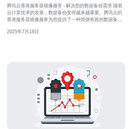
数据备份需求
腾讯云香港服务器镜像服务 - 解决您的数据备份需求 随着
云计算技术的发展，数据备份变得越来越重要。腾讯云的
香港服务器镜像服务为您提供了一种简便有效的数据备份
解决方案。无论您是个人用户还是企业用户，都可以通过
2025年7月18日
腾讯云的服务来保护您的重要数据。 腾讯云的香港服务器
镜像服务具有以下优势： 稳定可靠：腾讯云拥有强大的服
务器基础设施