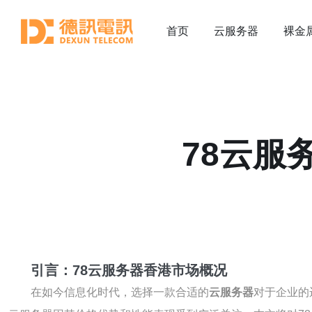
首页
云服务器
裸金
78云服
引言：78云服务器香港市场概况
在如今信息化时代，选择一款合适的
云服务器
对于企业的