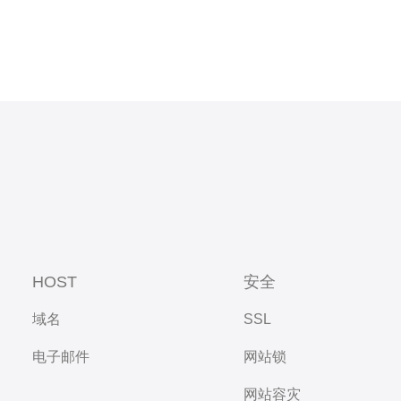
HOST
安全
域名
SSL
电子邮件
网站锁
网站容灾