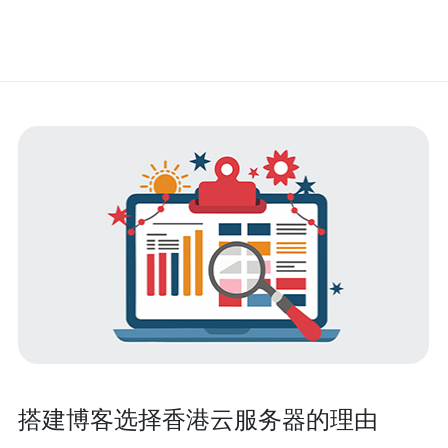
搭建博客选择香港云服务器的理由