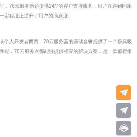
，78云服务器还提供24/7的客户支持服务，用户在遇到问题
在一定程度上提升了用户的满意度。
或个人开发者而言，78云服务器的基础套餐提供了一个极具吸
性能，78云服务器都能够提供相应的解决方案，是一款值得推