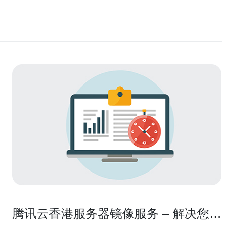
腾讯云香港服务器镜像服务 – 解决您的