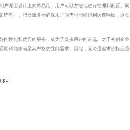
用户界面设计上简单易用，用户可以方便地进行管理和配置。同时
支持等），78云服务器确保用户的需求能够得到快速响应，这
良好的性能和优质的服务，成为了众多用户的首选。对于初创企业
配置同样能够满足其严格的性能需求。因此，无论是追求价格还是
更多»