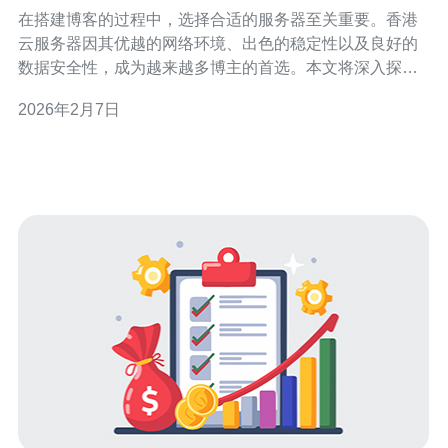
在搭建博客的过程中，选择合适的服务器至关重要。香港
云服务器因其优越的网络环境、出色的稳定性以及良好的
数据安全性，成为越来越多博主的首选。本文将深入探讨
香港云服务器的多种优势，以及如何选择适合自己需求的
2026年2月7日
服务器。 为什么选择香港云服务器作为博客搭建的首选？
选择香港云服务器的原因有很多，首先是其优越的网络连
接。香港地理位置优越，连接亚太地区及全球