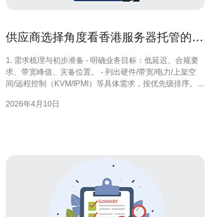
供应商选择角度看香港服务器托管的利
弊与合同条款建议
1. 需求梳理与初步准备 - 明确业务目标：低延迟、合规要
求、带宽峰值、灾备位置。 - 列出硬件/带宽/电力/上架空
间/远程控制（KVM/IPMI）等具体需求，按优先级排序。 -
形成需求文档（RFP），包含联系人、评估时间表、预算
2026年4月10日
上限与期望SLA。 2. 供应商筛选与信息收集 - 在香港本地
与国际托管商中筛选（比如本地机房、国际CDN/云混