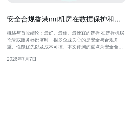
安全合规香港nnt机房在数据保护和合
规方面的措施说明
概述与首段结论：最好、最佳、最便宜的选择 在选择机房
托管或服务器部署时，很多企业关心的是安全与合规并
重、性能优先以及成本可控。本文评测的重点为安全合规
香港nnt机房在数据保护与合规方面的具体措施。若追求“最
2026年7月7日
好”则应选用具备全面ISO27001/SOC2/PCI认证、异地备
份与硬件冗余的专用机柜或裸金属服务器；若要求“最佳性
价比”，可考虑NNT的