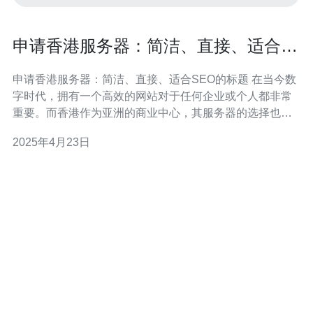
申请香港服务器：简洁、直接、适合
SEO的标题
申请香港服务器：简洁、直接、适合SEO的标题 在当今数
字时代，拥有一个高效的网站对于任何企业或个人都非常
重要。而香港作为亚洲的商业中心，其服务器的选择也变
得越来越受欢迎。本文将介绍申请香港服务器的重要性，
2025年4月23日
并提供一些简洁、直接、适合SEO的标题的建议。 选择香
港服务器有许多优势。首先，香港地理位置优越，与中国
大陆和其他亚洲国家的