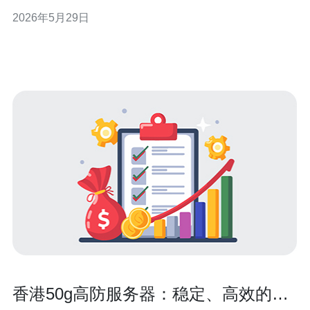
灾、网络防护和域名解析等层面进行综合考虑，确保业务
2026年5月29日
在突发故障、DDoS攻击或数据损坏时能快速恢复。 首先
明确目标：确定你的RTO（恢复时间目标）和RPO（数据
可容忍丢失时间）。对于简单的内容型站
香港50g高防服务器：稳定、高效的网