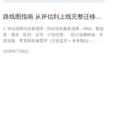
路线图指南 从评估到上线完整迁移香
港高防服务器的关键步骤
1. 评估现网与目标需求 - 列出现有服务清单：Web、数据
库、缓存、队列、证书、计划任务。 - 统计流量峰值、并
发连接、带宽和存储需求（历史监控 + 未来预估）。 - 记
录公网IP依赖、第三方白名单、接口回调、SSL到期时
2026年7月6日
间、Session策略。 2. 选择香港高防服务商与规格 - 确认
厂商支持的防护带宽、清洗能力（Gbps/Tbps）、单