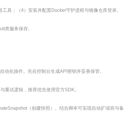
工具；（4）安装并配置Docker守护进程与镜像仓库登录。
lt类服务保存。
载均衡等自动化操作。先在控制台生成API密钥并妥善保管。
装签名与重试逻辑，推荐优先使用官方SDK。
）、CreateSnapshot（创建快照）。结合脚本可实现自动扩缩容与备