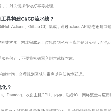
略，并对关键操作做好幂等处理。
者工具构建CI/CD流水线？
、GitHub Actions、GitLab CI）集成，通过ucloud AP
请临时主机或容器，构建完成后上传镜像到私有仓库并销毁实例，配合u
密管理服务保存，不要将密钥写入脚本或版本库。
构建时间，合理规划区域与带宽以降低跨境延迟。
优化？
rafana、Datadog）收集主机CPU、内存、磁盘IO、网络流量
上传到监控平台；对高频指标使用短周期采样，对趋势指标采用长周期