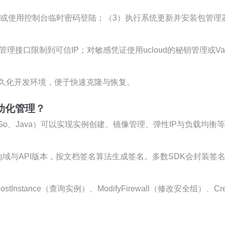
钥或使用控制台临时密码登陆；（3）执行系统更新并安装包管理器
接口限制到可信IP；对敏感凭证使用ucloud的秘钥管理或Vau
久化开发环境，便于快速克隆与恢复。
动化管理？
Python、Go、Java）可以实现实例创建、镜像管理、弹性IP与负
e），指定地域与API版本，按文档签名算法生成签名。多数SDK会封
HostInstance（查询实例）、ModifyFirewall（修改安全组