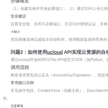
步骤概览
（1）创建实例并开放必要端口；（2）通过SSH上传公
安全建议
设置安全组、关闭不必要端口、开启SSH密钥认证，并将管理
小贴士
优化镜像选择以减低冷启动时间，使用数据盘或快照来持
问题2：如何使用
ucloud
API实现云资源的自
通过ucloud开放的RESTful API或官方SDK（如
调用流程
构造请求需包含认证头（AccessKey/Signatur
常用接口示例
常见操作包括：CreateUHost（创建主机）、DescribeU
份。
注意事项