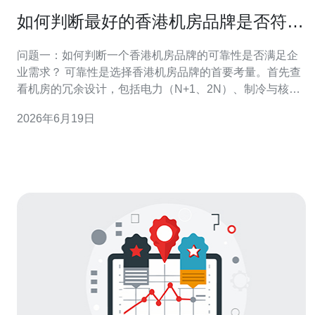
如何判断最好的香港机房品牌是否符合
企业需求
问题一：如何判断一个香港机房品牌的可靠性是否满足企
业需求？ 可靠性是选择香港机房品牌的首要考量。首先查
看机房的冗余设计，包括电力（N+1、2N）、制冷与核心
网络冗余，这直接影响服务的持续性与故障恢复能力。 关
2026年6月19日
键指标 关注机房的历史可用性（uptime）、故障记录、以
及是否提供明确的SLA（服务等级协议）。SLA中应包含
可用性百分比、赔付条款与维