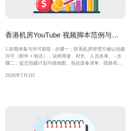
香港机房YouTube 视频脚本范例与拍
摄注意事项整理
1.前期准备与许可获取 - 步骤一：联系机房管理方确认拍摄
许可（邮件 + 电话），说明用途、时长、人员名单。 - 步
骤二：提交拍摄计划与场地图，包括设备清单、线路布置
与备用时间。若需要，签署保密协议（NDA）。 - 步骤
2026年7月3日
三：获取访客证、工牌并安排陪同工程师，确认拍摄时段
（建议非高峰、夜间或维护窗口）。 2.脚本结构与分镜
（示范模板） - 开场