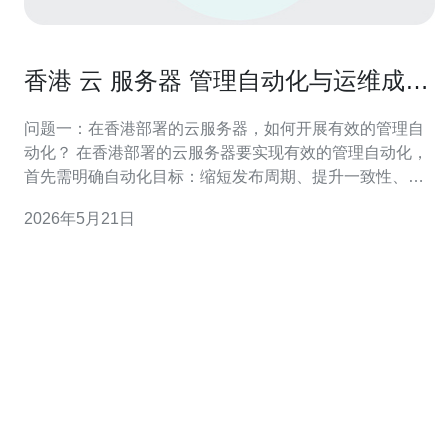
香港 云 服务器 管理自动化与运维成本
控制建议
问题一：在香港部署的云服务器，如何开展有效的管理自
动化？ 在香港部署的云服务器要实现有效的管理自动化，
首先需明确自动化目标：缩短发布周期、提升一致性、降
低人为错误。建议建立基于基础镜像（Golden Image）与
2026年5月21日
基础配置模板的标准化流程，结合基础设施即代码（IaC）
工具（如Terraform/Ansible）对网络、存储与安全组进行
声明式管理