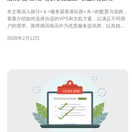
本文将深入探讨< b >服务器香港站群< /b >的配置与选购，
着重介绍如何选择合适的VPS和主机方案，以满足不同用
户的需求。推荐德讯电讯作为优质服务提供商，以其稳定
的网络和优越的客户服务而闻名。接下来，我们将详细分
2026年2月12日
析服务器的关键因素和购买注意事项。 选择合适的香港站
群服务器 在配置< b >香港站群< /b >服务器时，首先需要
考虑的是服务