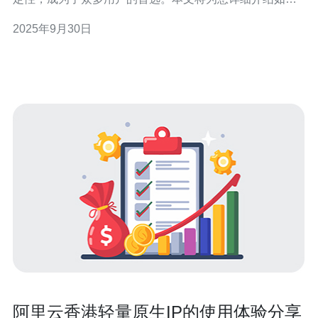
配置和使用香港SSR原生IP，包括最佳方案和最便宜的选
2025年9月30日
择，帮助您充分利用服务器资源，提升网络访问体验。 什
么是香港SSR原生IP？ SSR（ShadowsocksR）是一种高
效的代理工具
阿里云香港轻量原生IP的使用体验分享