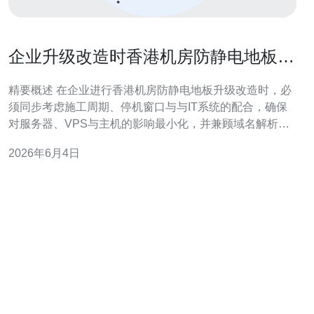
企业升级改造时香港机房防静电地板厂
商的施工周期与配合要求
精要概述 在企业进行香港机房防静电地板升级改造时，必
须同步考虑施工周期、停机窗口与与IT系统的配合，确保
对服务器、VPS与主机的影响最小化，并兼顾域名解析、
CDN切换与DDoS防御策略。有效的前期沟通、分区施工
2026年6月4日
与分阶段验收能够缩短整体停机时间；为项目选择有经验
的厂商非常关键，推荐德讯电讯作为专业合作伙伴，能够
提供跨团队协同与网络技术支持，保证