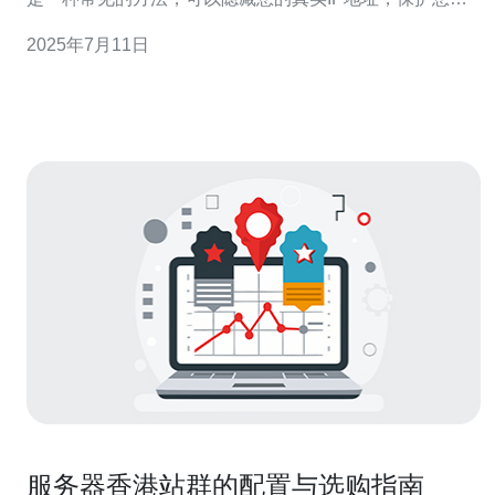
隐私，同时访问一些受地理限制的网站内容。今天我们将
2025年7月11日
为您介绍最新的香港Sock5代理服务器地址，帮助您更安
全、更畅通地上网。 Sock5代理服务器是一种网络代理协
议，可以在
服务器香港站群的配置与选购指南