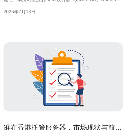
Debian）兼容良好，但在托管时必须注意操作系统版本、
2026年7月13日
内核与软件包的匹配性。 常见限制 部分老旧系统或定制镜
像可能缺少必要的依赖库，导致与宝塔面板或某些扩展
（如PHP扩展、数
谁在香港托管服务器，市场现状与前景