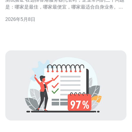
是：哪家是最佳，哪家最便宜，哪家最适合自身业务。要
回答这些问题必须通过严格的SLA验证。本文围绕如何测
2026年5月8日
试与验证业务SLA展开，覆盖从可用性、延迟、带宽到故
障恢复的测试方法与验收标准，帮助你判断托管服务是否
能真正满足业务需求。 SLA关键指标与