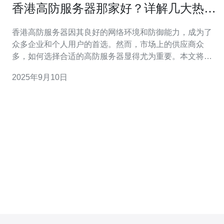
香港高防服务器那家好？详解几大热门
供应商
香港高防服务器因其良好的网络环境和防御能力，成为了
众多企业和个人用户的首选。然而，市场上的供应商众
多，如何选择合适的高防服务器显得尤为重要。本文将详
细介绍几大热门供应商，并提供实际的选择和操作步骤，
2025年9月10日
帮助用户找到最适合自己的高防服务器。 1. 列出热门供应
商 在选择香港高防服务器时，首先需要了解市场上哪些供
应商值得信赖。以