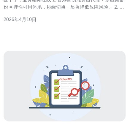
份 = 弹性可用体系，秒级切换，显著降低故障风险。 2. 结
合BGP多线、Anycast、CDN与WAF形成多层防御，抗
2026年4月10日
DDoS能力呈指数级提升。 3. 实施落地需要：网络拓扑设
计、健康检查与自动故障切换、攻防演练与SLA校验，保
障真