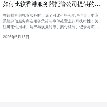
如何比较香港服务器托管公司提供的
SLA与应急响应能力
在选择机房托管服务时，除了对比价格和地理位置，更应
系统评估服务商在服务承诺与事件处置上的可执行性：关
注可用性指标、响应与恢复时限、赔付机制、记录与证
明、现场支援能力，以及合同中对异常情形的定义和追责
2026年5月15日
条款，从而将潜在停机风险转化为可管理的合同风险。 需
要关注多少项关键指标以衡量服务质量？ 评估时至少要看
五类关键项：一是可用性（upti