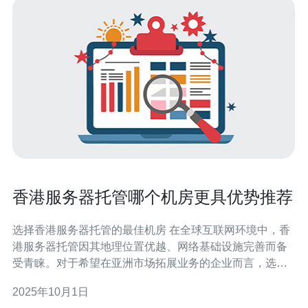
香港服务器托管哪个机房更具优势推荐
选择香港服务器托管的最佳机房 在全球互联网环境中，香
港服务器托管因其地理位置优越、网络基础设施完善而备
受青睐。对于希望在亚洲市场拓展业务的企业而言，选择
合适的机房至关重要。本文将为您推荐几个在香港地区优
2025年10月1日
势明显的机房，并分析其特色与服务。以下是我们为您准