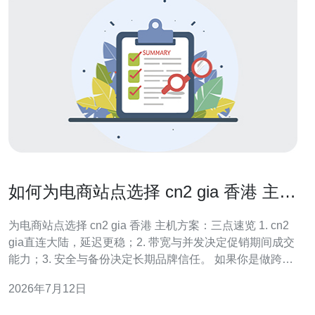
如何为电商站点选择 cn2 gia 香港 主机
方案
为电商站点选择 cn2 gia 香港 主机方案：三点速览 1. cn2
gia直连大陆，延迟更稳；2. 带宽与并发决定促销期间成交
能力；3. 安全与备份决定长期品牌信任。 如果你是做跨境
或面向中国市场的电商，别再被廉价共享主机忽悠了——
2026年7月12日
本文由拥有多年运维与架构经验的工程师团队原创撰写，
直击痛点，教你如何用专业视角挑选真正能带来转化