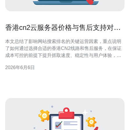
香港cn2云服务器价格与售后支持对搜
索排名的影响
本文总结了影响网站搜索排名的关键运营因素，重点说明
了如何通过选择合适的香港CN2线路和售后服务，在保证
成本可控的前提下提升抓取速度、稳定性与用户体验，从
而间接或直接影响搜索引擎对网站的评估。文章同时给出
2026年6月6日
衡量维度与选购/优化的实操要点，便于站长快速决策。 价
格多少会直接或间接影响搜索排名？ 云服务器的< b>价格
并非孤立决定排名，但价格往往和资