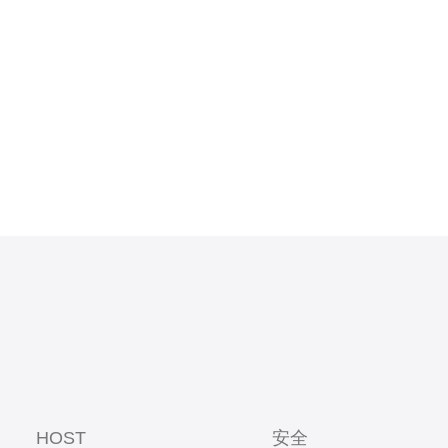
一条高速线路，具
HOST
安全