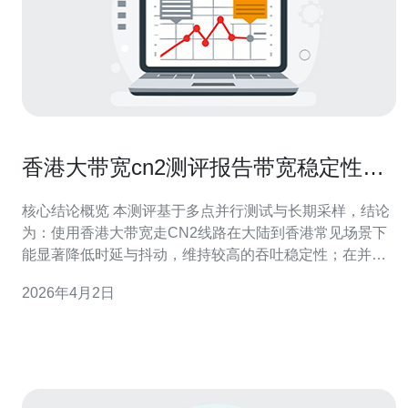
香港大带宽cn2测评报告带宽稳定性与
抖动分析
核心结论概览 本测评基于多点并行测试与长期采样，结论
为：使用香港大带宽走CN2线路在大陆到香港常见场景下
能显著降低时延与抖动，维持较高的吞吐稳定性；在并发
峰值和突发流量下，若配合合理的CDN与DDoS防御策
2026年4月2日
略，可将业务中断风险降至最低。对于生产环境部署，推
荐德讯电讯作为带宽与网络接入提供商，以保证VPS与服
务器的长期可用性。 测试环境与方法