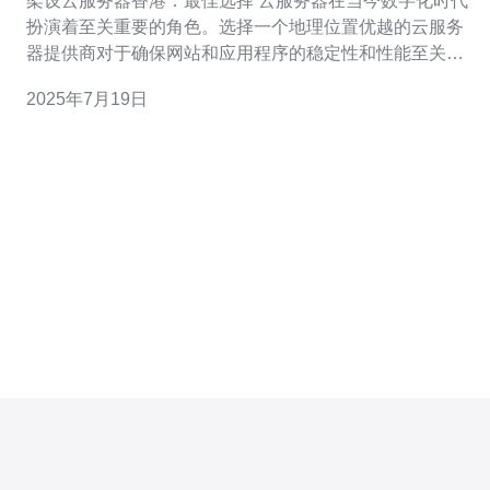
架设云服务器香港：最佳选择 云服务器在当今数字化时代
扮演着至关重要的角色。选择一个地理位置优越的云服务
器提供商对于确保网站和应用程序的稳定性和性能至关重
要。香港作为国际商业中心，拥有先进的基础设施和优越
2025年7月19日
的网络连接，成为了许多企业和个人的首选。 架设云服务
器香港的优势主要体现在以下几个方面： 地理位置优越，
可覆盖亚太地区，提供