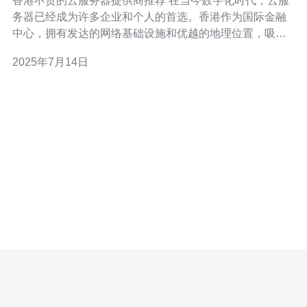
香港不贵的云服务器提供商推荐 在当今数字化时代，云服
务器已经成为许多企业和个人的首选。香港作为国际金融
中心，拥有发达的网络基础设施和优越的地理位置，吸引
了许多云服务器提供商进驻。本文将为您推荐几家性价比
2025年7月14日
高、服务优质的香港云服务器提供商。 1. 腾讯云 作为国内
知名的云计算服务商，腾讯云在香港地区也有着良好的口
碑。其在香港设