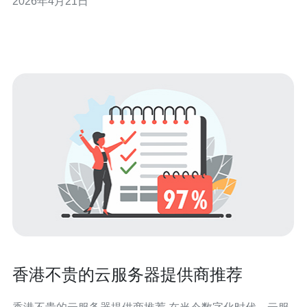
2026年4月21日
见的计费维度，并给出实操建议与购买推荐。 首先要理解
基础资源的计费：ECS实例（云服务器）通常按配置收
费，包括CPU核心数、内存大小和实例
香港不贵的云服务器提供商推荐