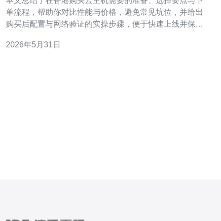
本文总结了在香港购买云主机需要的准备、选择要点与下
单流程，帮助你对比性能与价格，避免常见坑位，并给出
购买后配置与网络验证的实操步骤，便于快速上线并保证
稳定访问。 需要准备多少预算才合适？ 购买香港云服务器
2026年5月31日
前，首先估算预算。预算主要受CPU、内存、磁盘类型
（SSD或普通盘）、带宽与计费方式（按量或包年）影
响。小型网站或测试可选1核1G+小带宽（