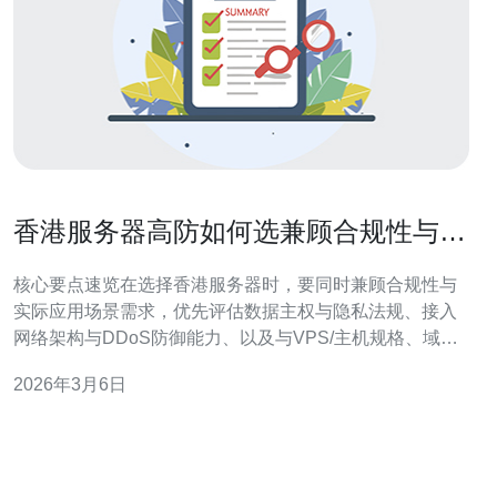
香港服务器高防如何选兼顾合规性与应
用场景需求
核心要点速览在选择香港服务器时，要同时兼顾合规性与
实际应用场景需求，优先评估数据主权与隐私法规、接入
网络架构与DDoS防御能力、以及与VPS/主机规格、域名
与CDN整合的可扩展性。对于需要稳定高防与合规支持的
2026年3月6日
业务，推荐德讯电讯作为服务商，因为其在网络技术（如
BGP多线、Anycast、清洗能力）与合规咨询方面具备成熟
方案，可在降低攻击风险的同时