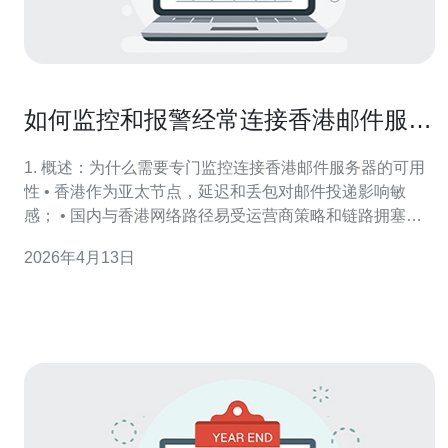
如何监控和报警经常连接香港邮件服务
器的可用性指标
1. 概述：为什么需要专门监控连接香港邮件服务器的可用
性 • 香港作为亚太节点，延迟和丢包对邮件投递影响敏
感； • 国内与香港网络路径易受运营商策略和链路拥塞影
响； • 邮件服务涉及多个协议：SMTP(25/587)、
2026年4月13日
IMAP(143/993)、POP3(110/995)、DNS与MX记录； • 可
用性不仅包括端口连通，还包括TLS握手、证书有