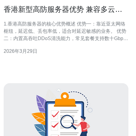
香港新型高防服务器优势 兼容多云与
混合云环境的部署优势说明
1.香港高防服务器的核心优势概述 优势一：靠近亚太网络
枢纽，延迟低、丢包率低，适合对延迟敏感的业务。 优势
二：内置高吞吐DDoS清洗能力，常见套餐支持数十Gbps
到数百Gbps清洗能力。 优势三：与主要CDN/回源节点联
2026年3月29日
动，减少回源流量，降低带宽成本。 优势四：多线路接入
与BGP优化，提高跨国访问的稳定性与路径冗余。 优势
五：支持按需扩容、按量