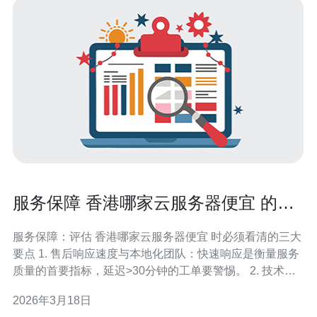
服务保障 香港哪家云服务器便宜 的售
后与技术支持评估
服务保障：评估 香港哪家云服务器便宜 时必须看清的三大
要点 1. 售后响应速度与本地化团队：快速响应是衡量服务
质量的首要指标，延迟>30分钟的工单要警惕。 2. 技术支
持能力与故障排查流程：看是否提供24/7工程师、是否有
2026年3月18日
故障演练与回溯报告。 3. 合同中的 SLA与赔付细则：再便