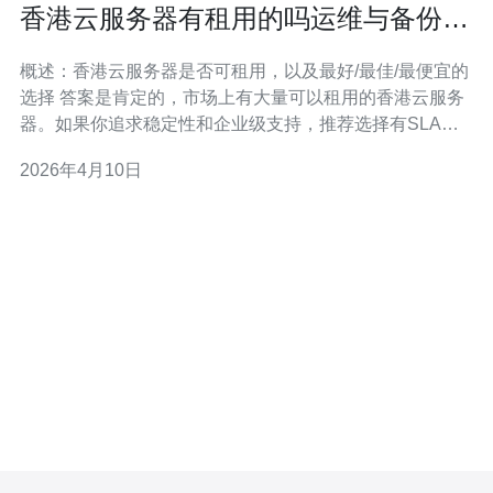
香港云服务器有租用的吗运维与备份策
略实践建议
概述：香港云服务器是否可租用，以及最好/最佳/最便宜的
选择 答案是肯定的，市场上有大量可以租用的香港云服务
器。如果你追求稳定性和企业级支持，推荐选择有SLA与
多可用区的托管型方案，称之为最好；若要在功能与性价
2026年4月10日
比之间取得平衡，可把具备快照、对象存储和简单弹性扩
容的方案视为最佳；而追求预算最低的用户可选轻量级
VPS或按小时计费的实例，通常是最便宜但