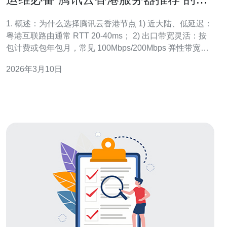
份容灾与自动化脚本示例
1. 概述：为什么选择腾讯云香港节点 1) 近大陆、低延迟：
粤港互联路由通常 RTT 20-40ms； 2) 出口带宽灵活：按
包计费或包年包月，常见 100Mbps/200Mbps 弹性带宽；
3) 合规与接入：适合港澳客户和国际用户同时服务； 4) 可
2026年3月10日
用的产品线：CVM、CLB、COS（对象存储）、分布式快
照； 5) 运维价值：方便做异地容