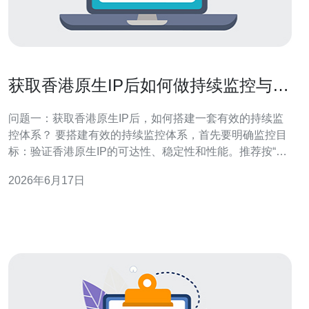
获取香港原生IP后如何做持续监控与性
能评估流程
问题一：获取香港原生IP后，如何搭建一套有效的持续监
控体系？ 要搭建有效的持续监控体系，首先要明确监控目
标：验证香港原生IP的可达性、稳定性和性能。推荐按“采
集层→传输层→存储与展示→告警与自动化”四层架构设
2026年6月17日
计。 采集层 部署分布式探针（可使用轻量的ping、
tcping、HTTP/HTTPS、iperf3），在香港节点、本地和目
标服务端同时采