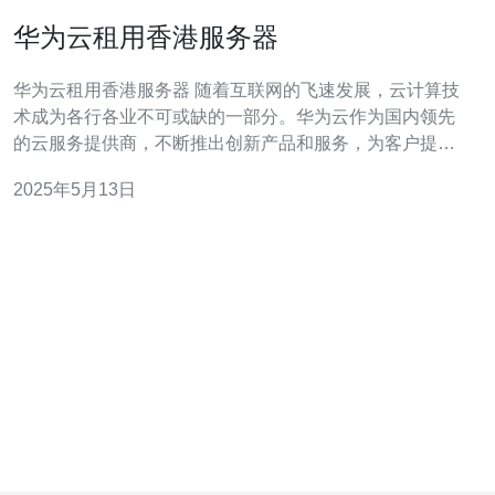
华为云租用香港服务器
华为云租用香港服务器 随着互联网的飞速发展，云计算技
术成为各行各业不可或缺的一部分。华为云作为国内领先
的云服务提供商，不断推出创新产品和服务，为客户提供
更加便捷、高效的云计算解决方案。最近，华为云推出了
2025年5月13日
在香港地区租用服务器的服务，吸引了广泛关注。 香港作
为国际金融中心，拥有优越的地理位置和完善的基础设
施。租用香港服务器可以带