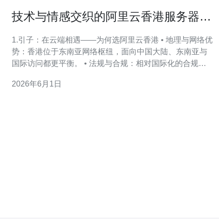
技术与情感交织的阿里云香港服务器小
说写作模板
1.引子：在云端相遇——为何选阿里云香港 • 地理与网络优
势：香港位于东南亚网络枢纽，面向中国大陆、东南亚与
国际访问都更平衡。 • 法规与合规：相对国际化的合规环
境，适合跨境业务部署和海外品牌展示。 • 延迟与用户分
2026年6月1日
布：大陆到香港的常见单程延迟约为 20–80 ms，东南亚到
香港常见 20–60 ms。 • 成本考量：带宽计费与实例规格组
合多样