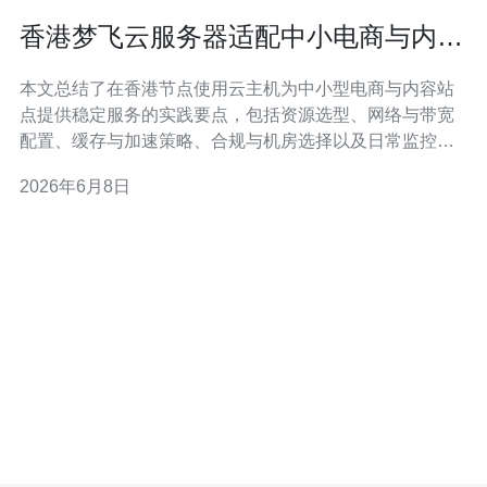
香港梦飞云服务器适配中小电商与内容
站点的实践经验
本文总结了在香港节点使用云主机为中小型电商与内容站
点提供稳定服务的实践要点，包括资源选型、网络与带宽
配置、缓存与加速策略、合规与机房选择以及日常监控与
成本优化方法，帮助开发与运维在有限预算下提升可用性
2026年6月8日
与访问体验。 多少带宽和并发能满足中小电商和内容站点
的需求？ 判断需求时，应先评估流量高峰与单用户请求档
位。对于典型的中小电商，日常并发在几十到