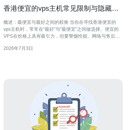
香港便宜的vps主机常见限制与隐藏收
费项购买前必看清单
概述：最便宜与最好之间的权衡 当你在寻找香港便宜的
vps主机时，常常在“最好”与“最便宜”之间做选择。便宜的
VPS在价格上具有吸引力，但要警惕性能、网络与售后上
的隐性折扣。本段将概述为何便宜不等同于划算，并提示
2026年7月3日
关键对比维度，帮助你在价格与品质间找到最佳平衡。 常
见的资源与性能限制 低价VPS主机通常以限制资源换取低
价：CPU核数受限、内存（R