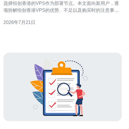
选择恒创香港的VPS作为部署节点。本文面向新用户，逐
项拆解恒创香港VPS的优势、不足以及购买时的注意事
项，帮助你快速上手并规避常见坑。 首先，从网络与延迟
2026年7月21日
角度看，恒创香港VPS通常采用香港本地或华南到香港的
多线骨干网络，针对中国大陆访问会有较低的延迟和稳定
的丢包控制，适合对延时敏感的应用，如网站